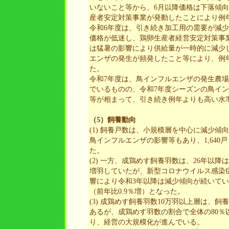
いないこと等から、6月以降価格は下落傾向
産者安定対策事業が発動したことにより例
令和6年度は、引き続き加工用の需要が減
価格が低迷し、鶏卵生産者経営安定対策事
は猛暑の影響により供給量が一時的に減少
エンザの発生が頻発したこと等により、例
た。
令和7年度は、鳥インフルエンザの発生農
でいるものの、令和7年度シーズンの鳥イ
等が相まって、引き続き例年よりも高い水
（5）飼養動向
(1) 飼養戸数は、小規模層を中心に減少傾
鳥インフルエンザの影響等もあり、1,640戸
た。
(2) 一方、成鶏めす飼養羽数は、26年以
増羽していたが、新型コロナウイルス感染
響により令和3年以降は減少傾向が続いてい
（前年比0.9％増）となった。
(3) 成鶏めす飼養羽数10万羽以上層は、飼
あるが、成鶏めす羽数の割合で全体の80％
り、経営の大規模化が進んでいる。