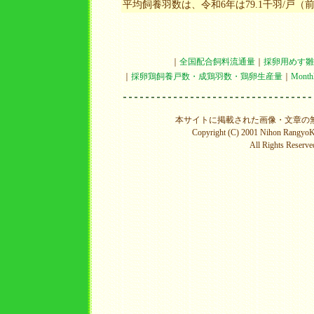
平均飼養羽数は、令和6年は79.1千羽/戸（
｜
全国配合飼料流通量
｜
採卵用めす雛
｜
採卵鶏飼養戸数・成鶏羽数・鶏卵生産量
｜
Mon
本サイトに掲載された画像・文章の
Copyright (C) 2001 Nihon RangyoKy
All Rights Reserve