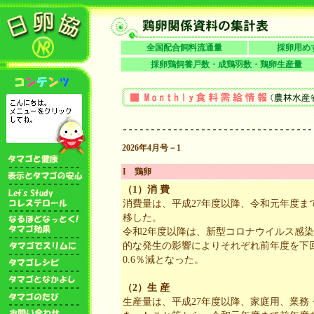
全国配合飼料流通量
採卵用め
採卵鶏飼養戸数・成鶏羽数・鶏卵生産量
2026年4月号－1
I 鶏卵
（1）消 費
消費量は、平成27年度以降、令和元年度ま
移した。
令和2年度以降は、新型コロナウイルス感
的な発生の影響によりそれぞれ前年度を下
0.6％減となった。
（2）生 産
生産量は、平成27年度以降、家庭用、業務