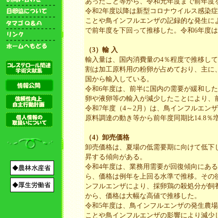
あったこと等から、令和元年度まで前年度
令和2年度以降は新型コロナウイルス感染
ことや鳥インフルエンザの記録的な発生に
で前年度を下回って推移した。令和6年度
（3）輸 入
輸入量は、国内消費量の4％程度で推移して
割は加工原料用の粉卵が占めており、主に
国から輸入している。
令和6年度は、前半に国内の需要が緩和し
卵や液卵等の輸入が減少したことにより、前
令和7年度（4～2月）は、鳥インフルエン
原料調達の動き等から前年度同期比14.8
（4）卸売価格
卸売価格は、夏場の低需要期に向けて低下
昇する傾向がある。
令和4年度は、業務用需要が回復傾向にあ
ら、価格は例年を上回る水準で推移。その後
ンフルエンザにより、採卵鶏の殺処分が飼
から、価格は大幅な高値で推移した。
令和5年度は、鳥インフルエンザの発生農
ことや鳥インフルエンザの影響により減少